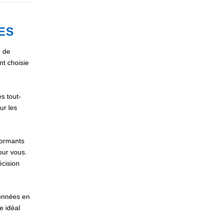
ES
e de
nt choisie
s tout-
ur les
formants
our vous.
écision
données en
e idéal