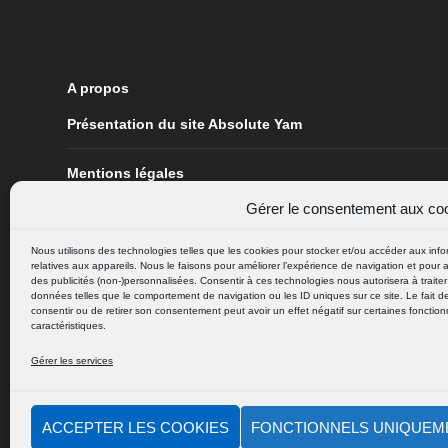
A propos
Présentation du site Absolute Yam
Mentions légales
Gérer le consentement aux co
Vos données personnelles
Nous utilisons des technologies telles que les cookies pour stocker et/ou accéder aux info
relatives aux appareils. Nous le faisons pour améliorer l’expérience de navigation et pour a
Plan du site
des publicités (non-)personnalisées. Consentir à ces technologies nous autorisera à traite
données telles que le comportement de navigation ou les ID uniques sur ce site. Le fait d
consentir ou de retirer son consentement peut avoir un effet négatif sur certaines fonctionn
Contact
caractéristiques.
Gérer les services
Les cookies sur notre site
ACCEPTER LES COOKIES
FONCTIONNELS UNIQUEM