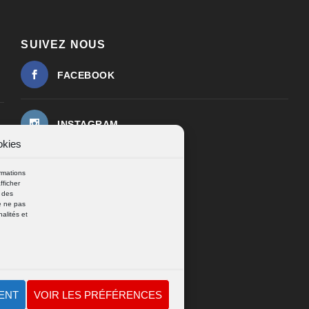
SUIVEZ NOUS
FACEBOOK
INSTAGRAM
okies
rmations
fficher
r des
e ne pas
alités et
ENT
VOIR LES PRÉFÉRENCES