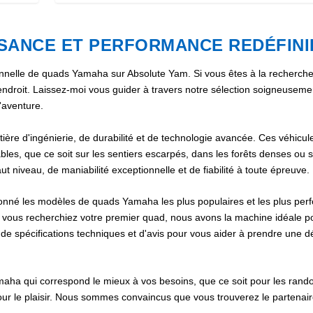
SSANCE ET PERFORMANCE REDÉFINI
onnelle de quads Yamaha sur Absolute Yam. Si vous êtes à la recherch
ndroit. Laissez-moi vous guider à travers notre sélection soigneuseme
'aventure.
re d'ingénierie, de durabilité et de technologie avancée. Ces véhicule
bles, que ce soit sur les sentiers escarpés, dans les forêts denses ou s
ut niveau, de maniabilité exceptionnelle et de fiabilité à toute épreuve.
onné les modèles de quads Yamaha les plus populaires et les plus per
vous recherchiez votre premier quad, nous avons la machine idéale p
e spécifications techniques et d'avis pour vous aider à prendre une d
maha qui correspond le mieux à vos besoins, que ce soit pour les ran
pour le plaisir. Nous sommes convaincus que vous trouverez le partenair