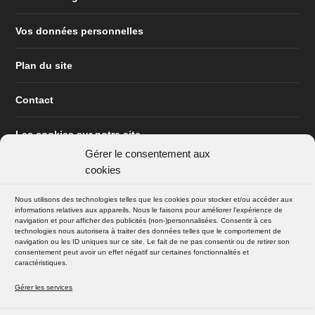
Vos données personnelles
Plan du site
Contact
Les cookies sur notre site
Gérer le consentement aux
cookies
Nous utilisons des technologies telles que les cookies pour stocker et/ou accéder aux
informations relatives aux appareils. Nous le faisons pour améliorer l’expérience de
navigation et pour afficher des publicités (non-)personnalisées. Consentir à ces
technologies nous autorisera à traiter des données telles que le comportement de
navigation ou les ID uniques sur ce site. Le fait de ne pas consentir ou de retirer son
consentement peut avoir un effet négatif sur certaines fonctionnalités et
SUIVEZ NOUS
caractéristiques.
FACEBOOK
Gérer les services