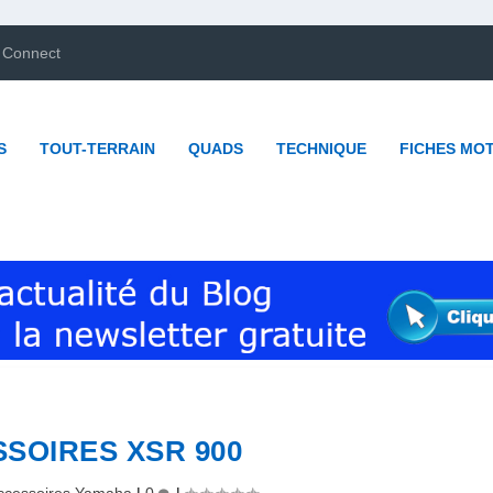
 Connect
S
TOUT-TERRAIN
QUADS
TECHNIQUE
FICHES MO
SOIRES XSR 900
ccessoires Yamaha
|
0
|