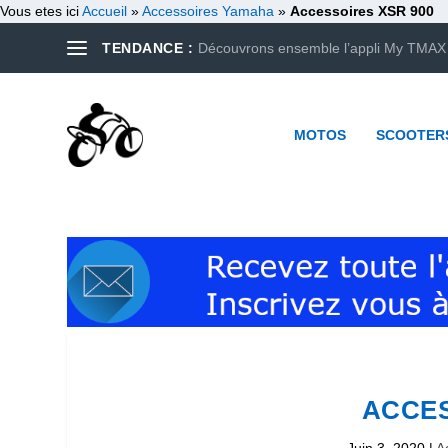
Vous etes ici
Accueil
»
Accessoires Yamaha
»
Accessoires XSR 900
TENDANCE :
Découvrons ensemble l’appli My TMAX
MOTOS
SCOOTER
ACCES
Juin 3, 2020
|
A