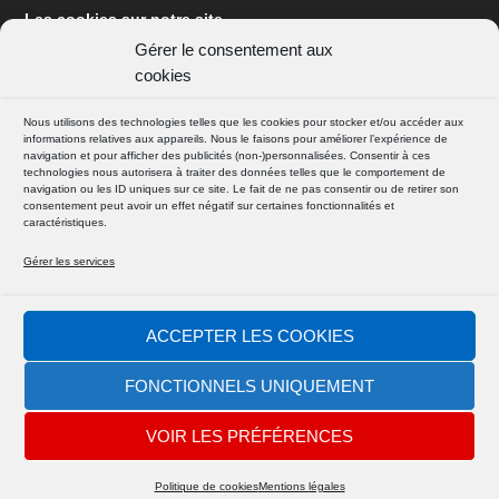
Les cookies sur notre site
Gérer le consentement aux
cookies
Nous utilisons des technologies telles que les cookies pour stocker et/ou accéder aux
informations relatives aux appareils. Nous le faisons pour améliorer l’expérience de
navigation et pour afficher des publicités (non-)personnalisées. Consentir à ces
technologies nous autorisera à traiter des données telles que le comportement de
navigation ou les ID uniques sur ce site. Le fait de ne pas consentir ou de retirer son
consentement peut avoir un effet négatif sur certaines fonctionnalités et
SUIVEZ NOUS
caractéristiques.
FACEBOOK
Gérer les services
ACCEPTER LES COOKIES
INSTAGRAM
FONCTIONNELS UNIQUEMENT
VOIR LES PRÉFÉRENCES
© 2026
| Powered by D@mien
Absolute Yam
Politique de cookies
Mentions légales