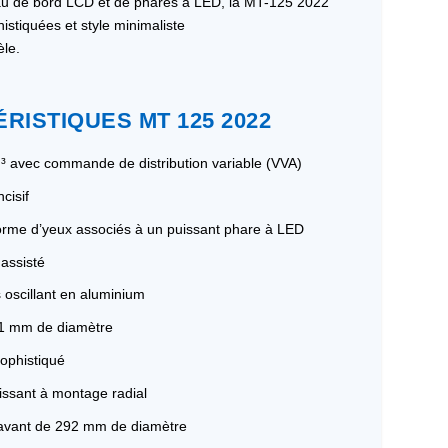
eau de bord LCD et de phares à LED, la MT-125 2022
istiquées et style minimaliste
le.
RISTIQUES MT 125 2022
 avec commande de distribution variable (VVA)
cisif
orme d’yeux associés à un puissant phare à LED
assisté
 oscillant en aluminium
41 mm de diamètre
ophistiqué
uissant à montage radial
 avant de 292 mm de diamètre