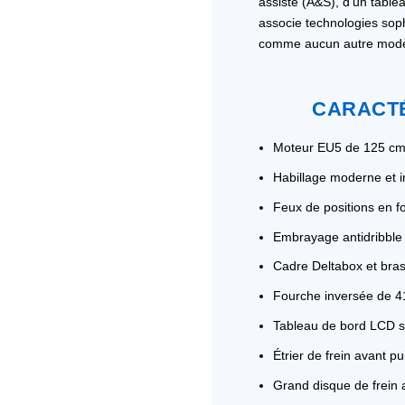
assisté (A&S), d’un tabl
associe technologies soph
comme aucun autre modè
CARACTÉ
Moteur EU5 de 125 cm³
Habillage moderne et in
Feux de positions en f
Embrayage antidribble 
Cadre Deltabox et bras
Fourche inversée de 
Tableau de bord LCD s
Étrier de frein avant p
Grand disque de frein