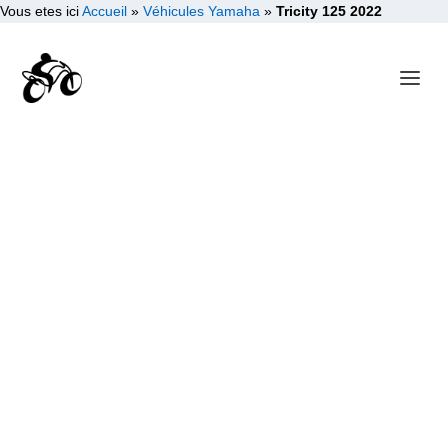
Vous etes ici
Accueil
»
Véhicules Yamaha
»
Tricity 125 2022