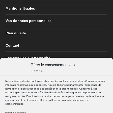
Mentions légales
Vos données personnelles
Plan du site
Contact
Les cookies sur notre site
Gérer le consentement aux
cookies
Nous utilisons des technologies telles que les cookies pour stocker et/ou accéder aux
informations relatives aux appareils. Nous le faisons pour améliorer l’expérience de
navigation et pour afficher des publicités (non-)personnalisées. Consentir à ces
technologies nous autorisera à traiter des données telles que le comportement de
navigation ou les ID uniques sur ce site. Le fait de ne pas consentir ou de retirer son
consentement peut avoir un effet négatif sur certaines fonctionnalités et
SUIVEZ NOUS
caractéristiques.
FACEBOOK
Gérer les services