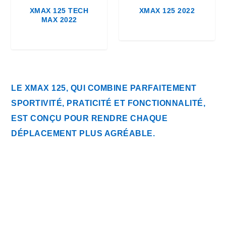
u
XMAX 125 TECH
XMAX 125 2022
s
MAX 2022
r
é
c
e
n
t
LE XMAX 125, QUI COMBINE PARFAITEMENT
a
SPORTIVITÉ, PRATICITÉ ET FONCTIONNALITÉ,
u
EST CONÇU POUR RENDRE CHAQUE
p
l
DÉPLACEMENT PLUS AGRÉABLE.
u
s
a
n
c
i
e
n