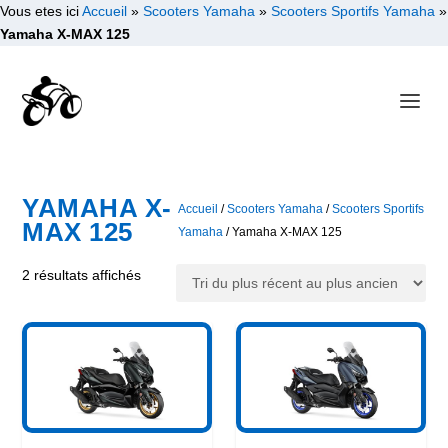
Vous etes ici
Accueil
»
Scooters Yamaha
»
Scooters Sportifs Yamaha
»
Yamaha X-MAX 125
YAMAHA X-
Accueil
/
Scooters Yamaha
/
Scooters Sportifs
MAX 125
Yamaha
/ Yamaha X-MAX 125
T
2 résultats affichés
r
i
é
d
u
p
l