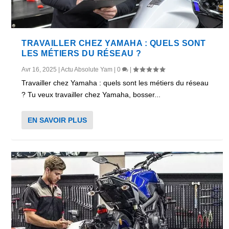
TRAVAILLER CHEZ YAMAHA : QUELS SONT
LES MÉTIERS DU RÉSEAU ?
Avr 16, 2025
|
Actu Absolute Yam
|
0
|
Travailler chez Yamaha : quels sont les métiers du réseau
? Tu veux travailler chez Yamaha, bosser...
EN SAVOIR PLUS