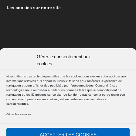
Les cookies sur notre site
Gérer le consentement aux
SUIVEZ NOUS
cookies
FACEBOOK
Nous utilisons des technologies telles que les cookies pour stocker et/ou accéder aux
informations relatives aux appareils. Nous le faisons pour améliorer l’expérience de
navigation et pour afficher des publicités (non-)personnalisées. Consentir à ces
technologies nous autorisera à traiter des données telles que le comportement de
INSTAGRAM
navigation ou les ID uniques sur ce site. Le fait de ne pas consentir ou de retirer son
consentement peut avoir un effet négatif sur certaines fonctionnalités et
caractéristiques.
Gérer les services
© 2026
| Powered by D@mien
Absolute Yam
ACCEPTER LES COOKIES