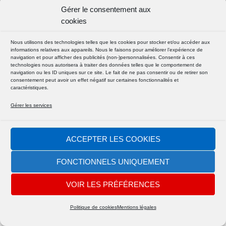
Gérer le consentement aux
Les cookies sur notre site
cookies
Nous utilisons des technologies telles que les cookies pour stocker et/ou accéder aux
informations relatives aux appareils. Nous le faisons pour améliorer l’expérience de
navigation et pour afficher des publicités (non-)personnalisées. Consentir à ces
technologies nous autorisera à traiter des données telles que le comportement de
navigation ou les ID uniques sur ce site. Le fait de ne pas consentir ou de retirer son
consentement peut avoir un effet négatif sur certaines fonctionnalités et
caractéristiques.
SUIVEZ NOUS
Gérer les services
FACEBOOK
ACCEPTER LES COOKIES
INSTAGRAM
FONCTIONNELS UNIQUEMENT
VOIR LES PRÉFÉRENCES
Politique de cookies
Mentions légales
© 2026
| Powered by D@mien
Absolute Yam