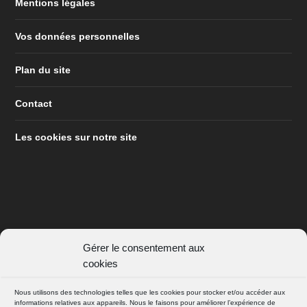
Mentions légales
Vos données personnelles
Plan du site
Contact
Les cookies sur notre site
Gérer le consentement aux
SUIVEZ NOUS
cookies
FACEBOOK
Nous utilisons des technologies telles que les cookies pour stocker et/ou accéder aux
informations relatives aux appareils. Nous le faisons pour améliorer l’expérience de