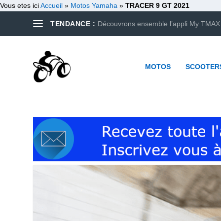
Vous etes ici
Accueil
»
Motos Yamaha
»
TRACER 9 GT 2021
TENDANCE :
Découvrons ensemble l’appli My TMAX
MOTOS
SCOOTER