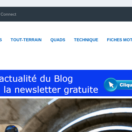
 Connect
S
TOUT-TERRAIN
QUADS
TECHNIQUE
FICHES MO