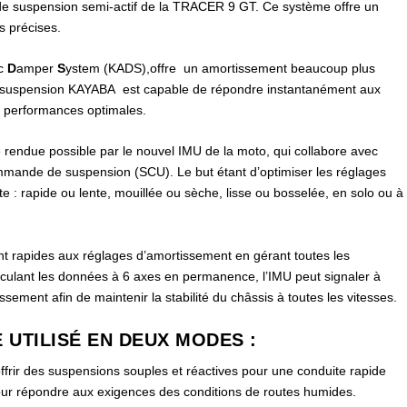
e suspension semi-actif de la TRACER 9 GT. Ce système offre un
s précises.
ic
D
amper
S
ystem (KADS),offre un amortissement beaucoup plus
a suspension KAYABA est capable de répondre instantanément aux
es performances optimales.
té rendue possible par le nouvel IMU de la moto, qui collabore avec
commande de suspension (SCU). Le but étant d’optimiser les réglages
e : rapide ou lente, mouillée ou sèche, lisse ou bosselée, en solo ou à
 rapides aux réglages d’amortissement en gérant toutes les
lculant les données à 6 axes en permanence, l’IMU peut signaler à
issement afin de maintenir la stabilité du châssis à toutes les vitesses.
 UTILISÉ EN DEUX MODES :
ffrir des suspensions souples et réactives pour une conduite rapide
pour répondre aux exigences des conditions de routes humides.