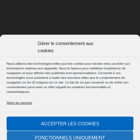
Gérer le consentement aux
SUIVEZ NOUS
cookies
FACEBOOK
Nous utilisons des technologies telles que les cookies pour stocker et/ou accéder aux
informations relatives aux appareils. Nous le faisons pour améliorer l’expérience de
navigation et pour afficher des publicités (non-)personnalisées. Consentir à ces
technologies nous autorisera à traiter des données telles que le comportement de
INSTAGRAM
navigation ou les ID uniques sur ce site. Le fait de ne pas consentir ou de retirer son
consentement peut avoir un effet négatif sur certaines fonctionnalités et
caractéristiques.
Gérer les services
© 2026
| Powered by D@mien
Absolute Yam
ACCEPTER LES COOKIES
FONCTIONNELS UNIQUEMENT