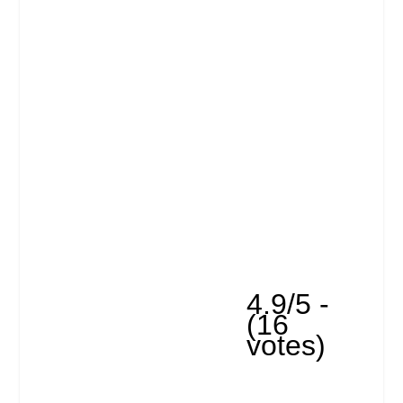
4.9/5 -
(16
votes)