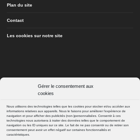
Plan du site
Contact
Les cookies sur notre site
Gérer le consentement aux
SUIVEZ NOUS
cookies
FACEBOOK
Nous utilisons des technologies telles que les cookies pour stocker et/ou accéder aux
informations relatives aux appareils. Nous le faisons pour améliorer l’expérience de
navigation et pour afficher des publicités (non-)personnalisées. Consentir à ces
technologies nous autorisera à traiter des données telles que le comportement de
INSTAGRAM
navigation ou les ID uniques sur ce site. Le fait de ne pas consentir ou de retirer son
consentement peut avoir un effet négatif sur certaines fonctionnalités et
caractéristiques.