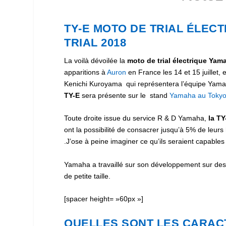
TY-E MOTO DE TRIAL ÉLEC
TRIAL 2018
La voilà dévoilée la
moto de trial électrique Yam
apparitions à
Auron
en France les 14 et 15 juillet, 
Kenichi Kuroyama qui représentera l’équipe Yama
TY-E
sera présente sur le stand
Yamaha au Tokyo
Toute droite issue du service R & D Yamaha,
la TY
ont la possibilité de consacrer jusqu’à 5% de leu
.J’ose à peine imaginer ce qu’ils seraient capables
Yamaha a travaillé sur son développement sur des
de petite taille.
[spacer height= »60px »]
QUELLES SONT LES CARACT