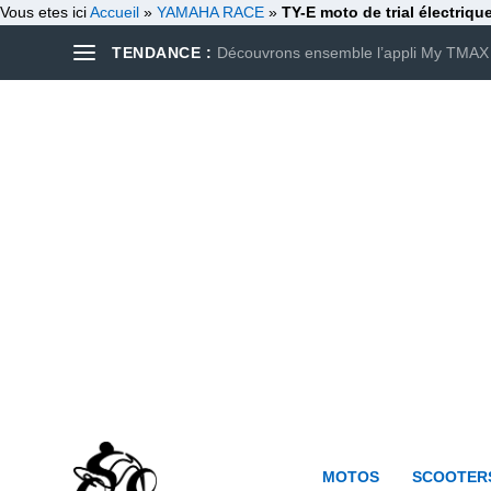
Vous etes ici
Accueil
»
YAMAHA RACE
»
TY-E moto de trial électriq
TENDANCE :
Découvrons ensemble l’appli My TMAX
MOTOS
SCOOTER