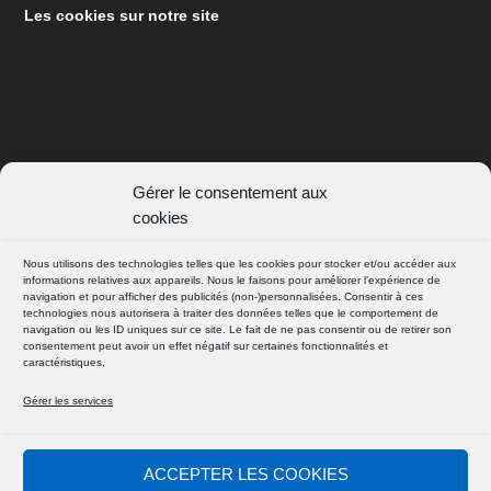
Les cookies sur notre site
Gérer le consentement aux
SUIVEZ NOUS
cookies
FACEBOOK
Nous utilisons des technologies telles que les cookies pour stocker et/ou accéder aux
informations relatives aux appareils. Nous le faisons pour améliorer l’expérience de
navigation et pour afficher des publicités (non-)personnalisées. Consentir à ces
technologies nous autorisera à traiter des données telles que le comportement de
INSTAGRAM
navigation ou les ID uniques sur ce site. Le fait de ne pas consentir ou de retirer son
consentement peut avoir un effet négatif sur certaines fonctionnalités et
caractéristiques.
Gérer les services
© 2026
| Powered by D@mien
Absolute Yam
ACCEPTER LES COOKIES