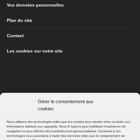
Vos données personnelles
Plan du site
Contact
Les cookies sur notre site
Gérer le consentement aux
SUIVEZ NOUS
cookies
FACEBOOK
Nous utilisons des technologies telles que les cookies pour stocker et/ou accéder aux
informations relatives aux appareils. Nous le faisons pour améliorer l’expérience de
navigation et pour afficher des publicités (non-)personnalisées. Consentir à ces
technologies nous autorisera à traiter des données telles que le comportement de