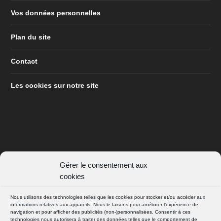
Vos données personnelles
Plan du site
Contact
Les cookies sur notre site
Gérer le consentement aux
SUIVEZ NOUS
cookies
FACEBOOK
Nous utilisons des technologies telles que les cookies pour stocker et/ou accéder aux
informations relatives aux appareils. Nous le faisons pour améliorer l’expérience de
navigation et pour afficher des publicités (non-)personnalisées. Consentir à ces
technologies nous autorisera à traiter des données telles que le comportement de